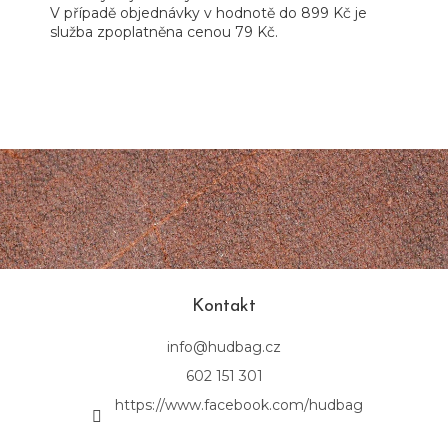
V případě objednávky v hodnotě do 899 Kč je
služba zpoplatněna cenou 79 Kč.
Z
á
p
a
t
í
Kontakt
info
@
hudbag.cz
602 151 301
https://www.facebook.com/hudbag