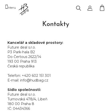
Přejít
na
obsah
NÁK
KOŠ
Kontakty
Kancelář a skladové prostory:
Future deal s.r.o.
P3 Park-hala B2
Do Čertous 2622/14
193 00 Praha 913
Česká republika
Telefon: +420 602 151 301
E-mail: info@hudbag.cz
Sídlo společnosti:
Future deal s.r.o.
Turnovská 478/4, Libeň
180 00 Praha 8
IČ: 04434366