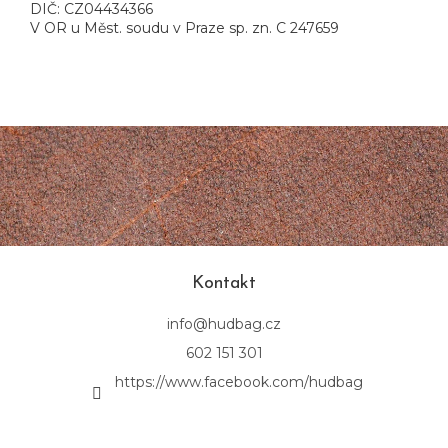
DIČ: CZ04434366
V OR u Měst. soudu v Praze sp. zn. C 247659
Z
á
p
a
t
í
Kontakt
info
@
hudbag.cz
602 151 301
https://www.facebook.com/hudbag