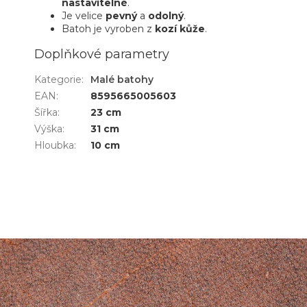
nastavitelné
.
Je velice
pevný
a
odolný
.
Batoh je vyroben z
kozí kůže
.
Doplňkové parametry
Kategorie
:
Malé batohy
EAN
:
8595665005603
Šířka
:
23 cm
Výška
:
31 cm
Hloubka
:
10 cm
Z
á
p
a
t
í