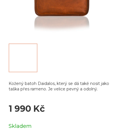
Kožený batoh Daidalos, který se dá také nosit jako
taška přes rameno. Je velice pevný a odolný.
1 990 Kč
Měrná
cena:
Skladem