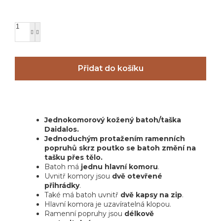
Přidat do košíku
Jednokomorový kožený batoh/taška
Daidalos.
Jednoduchým protažením ramenních
popruhů skrz poutko se batoh změní na
tašku přes tělo.
Batoh má
jednu hlavní komoru
.
Uvnitř komory jsou
dvě otevřené
přihrádky
.
Také má batoh uvnitř
dvě kapsy na zip
.
Hlavní komora je uzavíratelná klopou.
Ramenní popruhy jsou
délkově