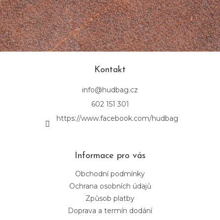
í
p
r
v
k
y
v
ý
Kontakt
p
i
info
@
hudbag.cz
s
u
602 151 301
https://www.facebook.com/hudbag
Informace pro vás
Obchodní podmínky
Ochrana osobních údajů
Způsob platby
Doprava a termín dodání